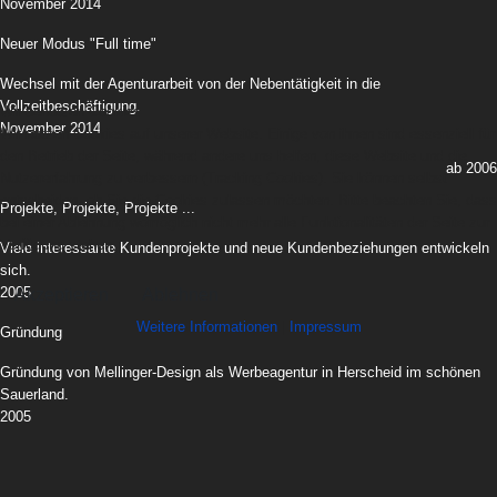
November 2014
Neuer Modus "Full time"
Wechsel mit der Agenturarbeit von der Nebentätigkeit in die
Vollzeitbeschäftigung.
Wir benutzen Cookies
November 2014
Wir nutzen Cookies auf unserer Website. Einige von ihnen sind essenziell für
den Betrieb der Seite, während andere uns helfen, diese Website und die
ab 2006
Nutzererfahrung zu verbessern (Tracking Cookies). Sie können selbst
entscheiden, ob Sie die Cookies zulassen möchten. Bitte beachten Sie, dass
Projekte, Projekte, Projekte ...
bei einer Ablehnung womöglich nicht mehr alle Funktionalitäten der Seite zur
Verfügung stehen.
Viele interessante Kundenprojekte und neue Kundenbeziehungen entwickeln
sich.
2005
Akzeptieren
Ablehnen
Weitere Informationen
|
Impressum
Gründung
Gründung von Mellinger-Design als Werbeagentur in Herscheid im schönen
Sauerland.
2005